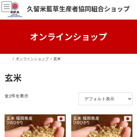
コ
ナ
久留米藍草生産者協同組合ショップ
ン
ビ
テ
ゲ
ン
ー
ツ
シ
へ
ョ
オンラインショップ
ス
ン
キ
に
ッ
移
プ
動
オンラインショップ
玄米
玄米
全2件を表示